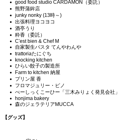
good food studio CARDAMON（委託）
熊野蒲鉾店
junky nonky (13時～)
出張料理ヨコヨコ
酒亭うり
粋香（委託）
C'est bien & Chef M
自家製生パスタ てんやわんや
trattoriaたにぐち
knocking kitchen
ひらい餃子の製造所
Farm to kitchen 納屋
プリン屋 香
フロマジュリー・ピノ
べーしっくこーひー「三木みりょく発見会社」
honjima bakery
森のジェラテリアMUCCA
【グッズ】