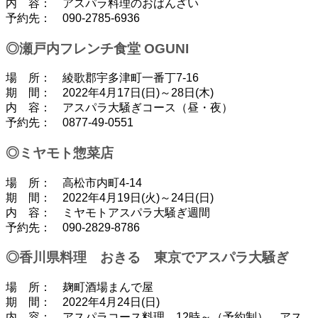
内 容： アスパラ料理のおばんざい
予約先： 090-2785-6936
◎瀬戸内フレンチ食堂 OGUNI
場 所： 綾歌郡宇多津町一番丁7-16
期 間： 2022年4月17日(日)～28日(木)
内 容： アスパラ大騒ぎコース（昼・夜）
予約先： 0877-49-0551
◎ミヤモト惣菜店
場 所： 高松市内町4-14
期 間： 2022年4月19日(火)～24日(日)
内 容： ミヤモトアスパラ大騒ぎ週間
予約先： 090-2829-8786
◎香川県料理 おきる 東京でアスパラ大騒ぎ
場 所： 麹町酒場まんで屋
期 間： 2022年4月24日(日)
内 容： アスパラコース料理 12時～（予約制）、アス