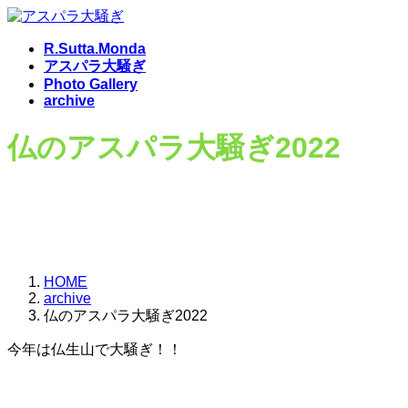
コ
ナ
ン
ビ
R.Sutta.Monda
テ
ゲ
アスパラ大騒ぎ
ン
ー
Photo Gallery
ツ
シ
archive
へ
ョ
ス
ン
仏のアスパラ大騒ぎ2022
キ
に
ッ
移
プ
動
HOME
archive
仏のアスパラ大騒ぎ2022
今年は仏生山で大騒ぎ！！