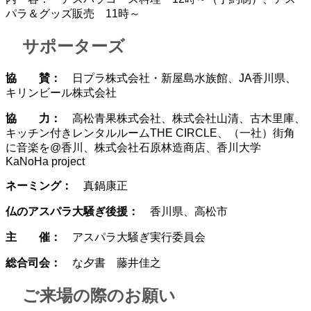
パラ＆グッズ販売 11時～
サポーターズ
協 賛：
日プラ株式会社・新屋島水族館、JA香川県、
キリンビール株式会社
協 力：
高松青果株式会社、株式会社山清、古木里庫、
キッチン付きレンタルルームTHE CIRCLE、（一社）街角
に音楽を@香川、株式会社石原林造商店、香川大学
KaNoHa project
ネーミング：
真鍋康正
仏のアスパラ大騒ぎ後援：
香川県、高松市
主 催：
アスパラ大騒ぎ実行委員会
総合司会：
な夕書 藤井佳之
ご来場の際のお願い