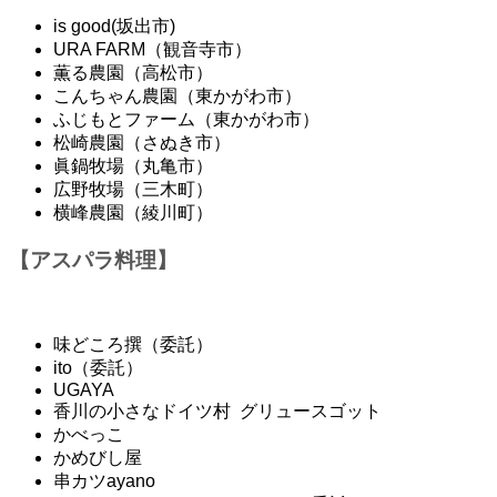
is good(坂出市)
URA FARM（観音寺市）
薫る農園（高松市）
こんちゃん農園（東かがわ市）
ふじもとファーム（東かがわ市）
松崎農園（さぬき市）
眞鍋牧場（丸亀市）
広野牧場（三木町）
横峰農園（綾川町）
【アスパラ料理】
味どころ撰（委託）
ito（委託）
UGAYA
香川の小さなドイツ村 グリュースゴット
かべっこ
かめびし屋
串カツayano