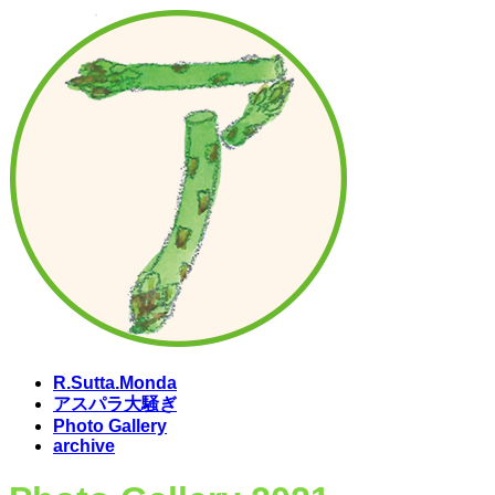
コ
ナ
ン
ビ
テ
ゲ
ン
ー
ツ
シ
へ
ョ
ス
ン
キ
に
ッ
移
プ
動
R.Sutta.Monda
アスパラ大騒ぎ
Photo Gallery
archive