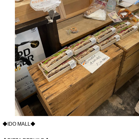
◆IDO MALL◆