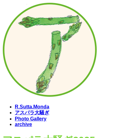
コ
ナ
ン
ビ
テ
ゲ
ン
ー
ツ
シ
へ
ョ
ス
ン
キ
に
ッ
移
プ
動
R.Sutta.Monda
アスパラ大騒ぎ
Photo Gallery
archive